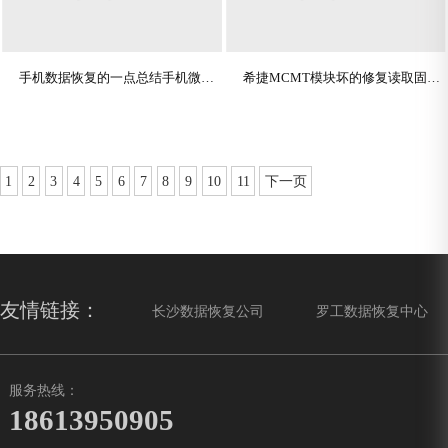
手机数据恢复的一点总结手机微信提取
希捷MCMT模块坏的修复读取固件报MCMT错全盘坏道
1
2
3
4
5
6
7
8
9
10
11
下一页
友情链接：
长沙数据恢复公司
罗工数据恢复中心
服务热线：
18613950905