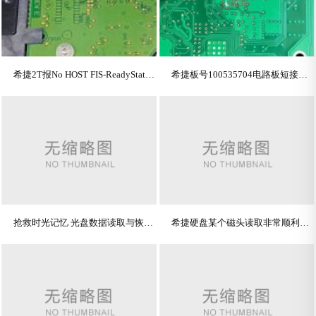
希捷2T报No HOST FIS-ReadyStatusFlags 0002A1A1不就绪
希捷板号100535704电路板短接点图
抢救时光记忆 光盘数据读取与恢复技术指南
希捷硬盘某个磁头读取非常顺利，另一个磁头读取非常缓慢